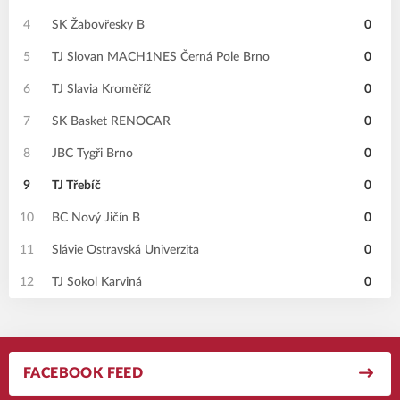
4
SK Žabovřesky B
0
5
TJ Slovan MACH1NES Černá Pole Brno
0
6
TJ Slavia Kroměříž
0
7
SK Basket RENOCAR
0
8
JBC Tygři Brno
0
9
TJ Třebíč
0
10
BC Nový Jičín B
0
11
Slávie Ostravská Univerzita
0
12
TJ Sokol Karviná
0
FACEBOOK FEED