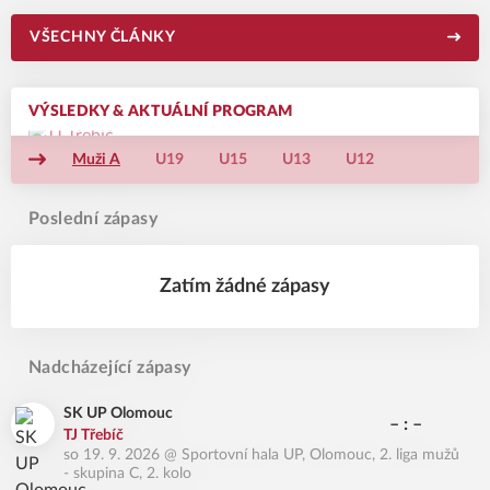
VŠECHNY ČLÁNKY
VÝSLEDKY & AKTUÁLNÍ PROGRAM
Muži A
U19
U15
U13
U12
Poslední zápasy
Zatím žádné zápasy
Nadcházející zápasy
SK UP Olomouc
– : –
TJ Třebíč
so 19. 9. 2026
@
Sportovní hala UP, Olomouc
,
2. liga mužů
- skupina C, 2. kolo