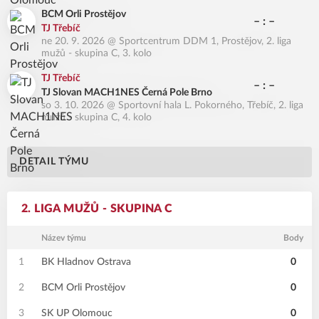
BCM Orli Prostějov
– : –
TJ Třebíč
ne 20. 9. 2026
@
Sportcentrum DDM 1, Prostějov
,
2. liga
mužů - skupina C, 3. kolo
TJ Třebíč
– : –
TJ Slovan MACH1NES Černá Pole Brno
so 3. 10. 2026
@
Sportovní hala L. Pokorného, Třebíč
,
2. liga
mužů - skupina C, 4. kolo
DETAIL TÝMU
2. LIGA MUŽŮ - SKUPINA C
Název týmu
Body
1
BK Hladnov Ostrava
0
2
BCM Orli Prostějov
0
3
SK UP Olomouc
0