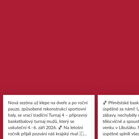
Nová sezóna už klepe na dveře a po roční
🏀 Příměstské bask
pauze, způsobené rekonstrukcí sportovní
úspěšně za námi! Užili jsme si spoustu
haly, se vrací tradiční Turnaj 4 – přípravný
zábavy, nechyběly n
basketbalový turnaj mužů, který se
tělocvičně a spoust
uskuteční 4.–6. září 2026. 🏀 Na letošní
venku v Libušáku. 
ročník přijali pozvání náš krajský rival 🇨🇿
úspěšně splnili vše