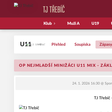
Klub
Muži A
U19
U11
Přehled
Soupiska
Zápasy
OP NEJMLADŠÍ MINIŽÁCI U11 MIX - ZÁKL
24. 1. 2026 16:30
@ Sport
TJ Třebíč 