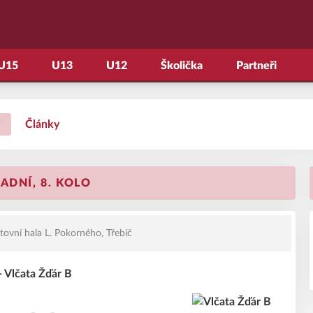
U15
U13
U12
Školička
Partneři
Články
ADNÍ, 8. KOLO
ovní hala L. Pokorného, Třebíč
- Vlčata Žďár B