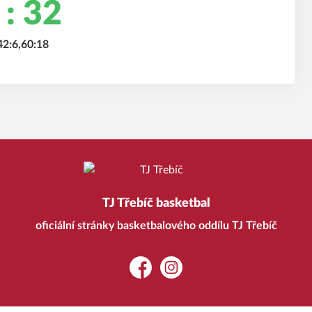
 : 32
42:6,60:18
TJ Třebíč basketbal
oficiální stránky basketbalového oddílu TJ Třebíč
Facebook
Instagram