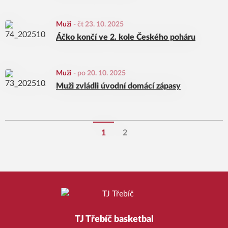
Muži
-
čt 23. 10. 2025
Áčko končí ve 2. kole Českého poháru
Muži
-
po 20. 10. 2025
Muži zvládli úvodní domácí zápasy
1
2
TJ Třebíč basketbal