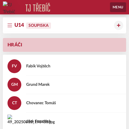
MENU
U14
SOUPISKA
HRÁČI
FV
Fabík
Vojtěch
GM
Grund
Marek
CT
Chovanec
Tomáš
Jílek
František