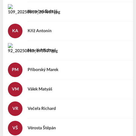
Konečný
Tadeáš
KA
Kříž
Antonín
Novák
Michael
PM
Příborský
Marek
VM
Válek
Matyáš
VR
Večeřa
Richard
VŠ
Vérosta
Štěpán