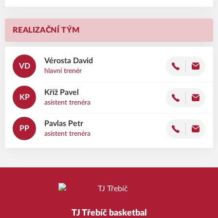
REALIZAČNÍ TÝM
Vérosta
David
VD
hlavní trenér
Kříž
Pavel
KP
asistent trenéra
Pavlas
Petr
PP
asistent trenéra
TJ Třebíč basketbal