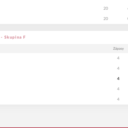
20
20
 - Skupina F
Zápasy
4
4
4
4
4