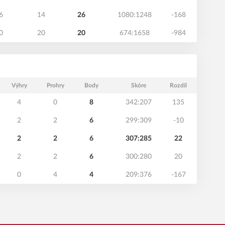
6
14
26
1080:1248
-168
0
20
20
674:1658
-984
Výhry
Prohry
Body
Skóre
Rozdíl
4
0
8
342:207
135
2
2
6
299:309
-10
2
2
6
307:285
22
2
2
6
300:280
20
0
4
4
209:376
-167