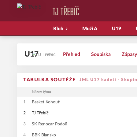
Klub
Muži A
U19
U17
Přehled
Soupiska
Zápasy
TABULKA SOUTĚŽE
JML U17 kadeti - Skupi
Název týmu
1
Basket Kohouti
2
TJ Třebíč
3
SK Renocar Podolí
4
BBK Blansko