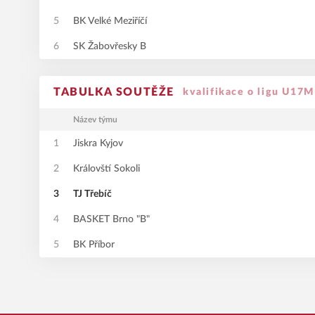
5
BK Velké Meziříčí
6
SK Žabovřesky B
TABULKA SOUTĚŽE
kvalifikace o ligu U17M
Název týmu
1
Jiskra Kyjov
2
Královští Sokoli
3
TJ Třebíč
4
BASKET Brno "B"
5
BK Příbor