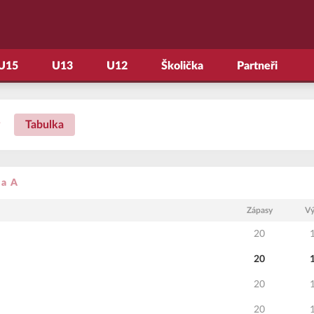
U15
U13
U12
Školička
Partneři
Tabulka
na A
Zápasy
Vý
20
20
20
20