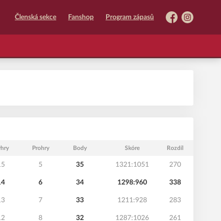
Členská sekce
Fanshop
Program zápasů
Facebook
Instagram
hry
Prohry
Body
Skóre
Rozdíl
15
5
35
1321:1051
270
14
6
34
1298:960
338
13
7
33
1211:928
283
12
8
32
1287:1026
261