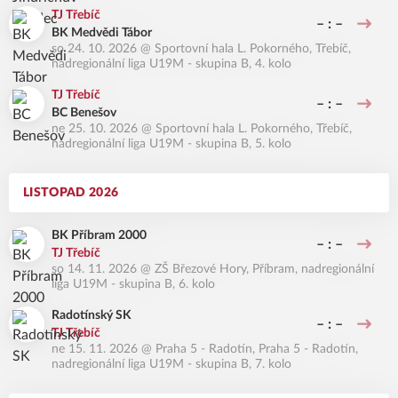
TJ Třebíč
– : –
BK Medvědi Tábor
so 24. 10. 2026
@
Sportovní hala L. Pokorného, Třebíč
,
nadregionální liga U19M - skupina B, 4. kolo
TJ Třebíč
– : –
BC Benešov
ne 25. 10. 2026
@
Sportovní hala L. Pokorného, Třebíč
,
nadregionální liga U19M - skupina B, 5. kolo
LISTOPAD 2026
BK Příbram 2000
– : –
TJ Třebíč
so 14. 11. 2026
@
ZŠ Březové Hory, Příbram
,
nadregionální
liga U19M - skupina B, 6. kolo
Radotínský SK
– : –
TJ Třebíč
ne 15. 11. 2026
@
Praha 5 - Radotín, Praha 5 - Radotín
,
nadregionální liga U19M - skupina B, 7. kolo