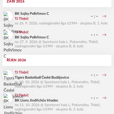
ZÁŘÍ 2026
BK Sojky Pelhřimov C
– : –
TJ Třebíč
so 26. 9. 2026
,
nadregionální liga U19M - skupina B, 1. kolo
TJ Třebíč
– : –
BK Sojky Pelhřimov C
ne 27. 9. 2026
@
Sportovní hala L. Pokorného, Třebíč
,
nadregionální liga U19M - skupina B, 8. kolo
ŘÍJEN 2026
TJ Třebíč
– : –
Tigers Basketball České Budějovice
so 10. 10. 2026
@
Sportovní hala L. Pokorného, Třebíč
,
nadregionální liga U19M - skupina B, 2. kolo
TJ Třebíč
– : –
BK Lions Jindřichův Hradec
ne 11. 10. 2026
@
Sportovní hala L. Pokorného, Třebíč
,
nadregionální liga U19M - skupina B, 3. kolo