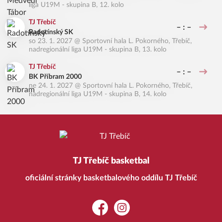
liga U19M - skupina B, 12. kolo
TJ Třebíč
– : –
Radotínský SK
so 23. 1. 2027
@
Sportovní hala L. Pokorného, Třebíč
,
nadregionální liga U19M - skupina B, 13. kolo
TJ Třebíč
– : –
BK Příbram 2000
ne 24. 1. 2027
@
Sportovní hala L. Pokorného, Třebíč
,
nadregionální liga U19M - skupina B, 14. kolo
TJ Třebíč basketbal
oficiální stránky basketbalového oddílu TJ Třebíč
Facebook
Instagram