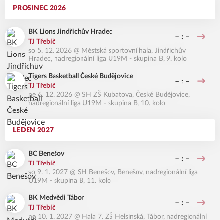
PROSINEC 2026
BK Lions Jindřichův Hradec
– : –
TJ Třebíč
so 5. 12. 2026
@
Městská sportovní hala, Jindřichův
Hradec
,
nadregionální liga U19M - skupina B, 9. kolo
Tigers Basketball České Budějovice
– : –
TJ Třebíč
ne 6. 12. 2026
@
SH ZŠ Kubatova, České Budějovice
,
nadregionální liga U19M - skupina B, 10. kolo
LEDEN 2027
BC Benešov
– : –
TJ Třebíč
so 9. 1. 2027
@
SH Benešov, Benešov
,
nadregionální liga
U19M - skupina B, 11. kolo
BK Medvědi Tábor
– : –
TJ Třebíč
ne 10. 1. 2027
@
Hala 7. ZŠ Helsinská, Tábor
,
nadregionální